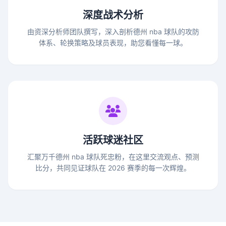
深度战术分析
由资深分析师团队撰写，深入剖析德州 nba 球队的攻防
体系、轮换策略及球员表现，助您看懂每一球。
活跃球迷社区
汇聚万千德州 nba 球队死忠粉，在这里交流观点、预测
比分，共同见证球队在 2026 赛季的每一次辉煌。