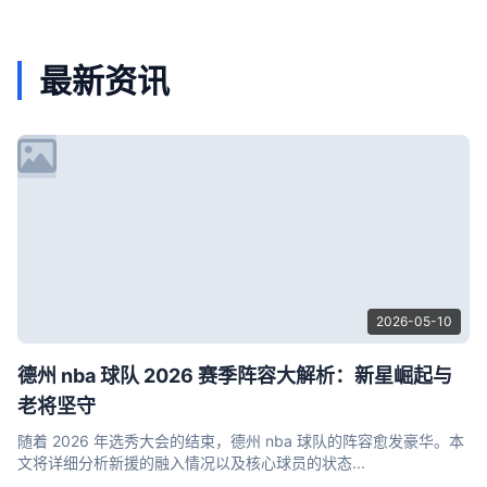
最新资讯
2026-05-10
德州 nba 球队 2026 赛季阵容大解析：新星崛起与
老将坚守
随着 2026 年选秀大会的结束，德州 nba 球队的阵容愈发豪华。本
文将详细分析新援的融入情况以及核心球员的状态...