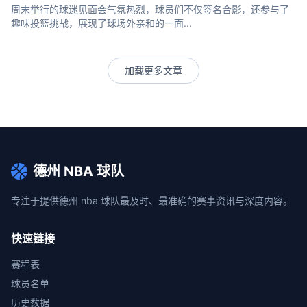
周末举行的球迷见面会气氛热烈，球员们不仅签名合影，还参与了
趣味投篮挑战，展现了球场外亲和的一面...
加载更多文章
德州 NBA 球队
专注于提供德州 nba 球队最及时、最准确的赛事资讯与深度内容。
快速链接
赛程表
球员名单
历史数据