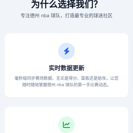
为什么选择我们？
专注德州 nba 球队，打造最专业的球迷社区
实时数据更新
毫秒级同步赛场数据，无论是得分、篮板还是助攻，让您
随时随地掌握德州 nba 球队的第一手比赛动态。