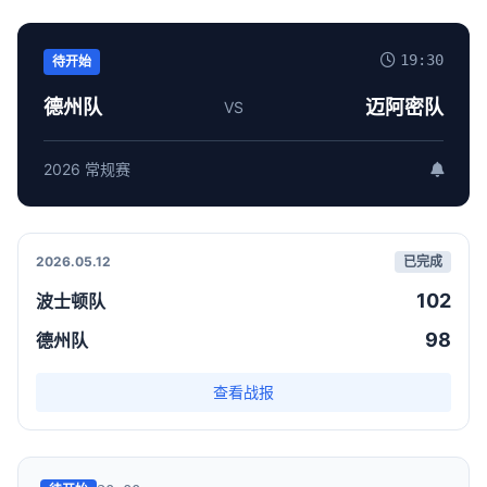
19:30
待开始
德州队
迈阿密队
VS
2026 常规赛
2026.05.12
已完成
102
波士顿队
98
德州队
查看战报