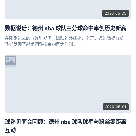
2026-05-05
数据说话：德州 nba 球队三分球命中率创历史新高
在刚刚过去的五连胜期间，球队的外线火力全开。通过数据分析，
我们发现了战术调整带来的巨大红利...
2026-05-01
球迷见面会回顾：德州 nba 球队球星与粉丝零距离
互动