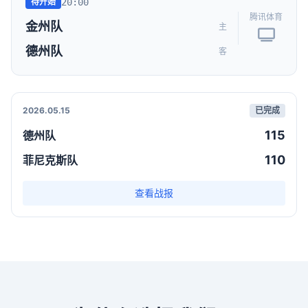
待开始
20:00
腾讯体育
金州队
主
德州队
客
2026.05.15
已完成
115
德州队
110
菲尼克斯队
查看战报