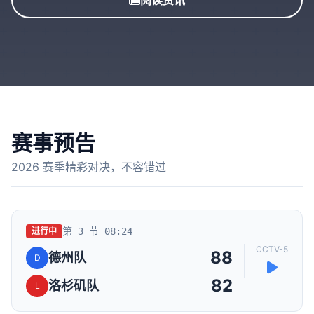
阅读资讯
赛事预告
2026 赛季精彩对决，不容错过
进行中
第 3 节 08:24
CCTV-5
88
德州队
D
82
洛杉矶队
L